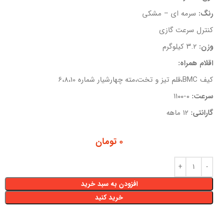
رنگ:
سرمه ای – مشکی
کنترل سرعت گازی
وزن:
۳.۲ کیلوگرم
اقلام همراه:
کیف BMC،قلم تیز و تخت،مته چهارشیار شماره 6،8،10
سرعت:
۰-۱۱۰۰
گارانتی:
۱۲ ماهه
۰
تومان
افزودن به سبد خرید
خرید کنید