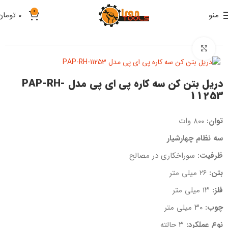
۰
منو
۰
تومان
خانه
ابزار برقی و شارژی
چکش تخریب و بتن کن
برای بزرگنمایی کلیک کنید
دریل بتن کن سه کاره پی ای پی مدل PAP-RH-
11253
توان:
۸۰۰ وات
سه نظام چهارشیار
ظرفیت:
سوراخکاری در مصالح
بتن:
۲۶ میلی متر
فلز:
۱۳ میلی متر
چوب:
۳۰ میلی متر
نوع عملکرد:
۳ حالته